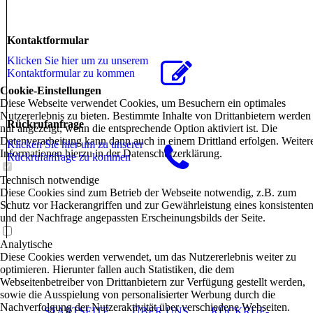
Kontaktformular
Klicken Sie hier um zu unserem
Kon­takt­for­mu­lar zu kommen
Cookie-Einstellungen
Diese Webseite verwendet Cookies, um Besuchern ein optimales
Nutzererlebnis zu bieten. Bestimmte Inhalte von Drittanbietern werden
Rückrufanfrage
nur angezeigt, wenn die entsprechende Option aktiviert ist. Die
Datenverarbeitung kann dann auch in einem Drittland erfolgen. Weiter
Klicken Sie hier um zu unserer
Informationen hierzu in der Datenschutzerklärung.
Rückrufanfrage zu kommen
Technisch notwendige
Diese Cookies sind zum Betrieb der Webseite notwendig, z.B. zum
Schutz vor Hackerangriffen und zur Gewährleistung eines konsistente
und der Nachfrage angepassten Erscheinungsbilds der Seite.
Analytische
Diese Cookies werden verwendet, um das Nutzererlebnis weiter zu
optimieren. Hierunter fallen auch Statistiken, die dem
Webseitenbetreiber von Drittanbietern zur Verfügung gestellt werden,
sowie die Ausspielung von personalisierter Werbung durch die
Nachverfolgung der Nutzeraktivität über verschiedene Webseiten.
STARTSEITE
ÜBER UNS
RÜCKRUF-