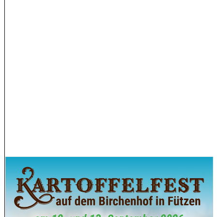
STARTSEITE
ÜBER UNS
RÜCKRUF-
SERVICE
KONTAKT
DATENSCHUTZ
IMPRESSUM